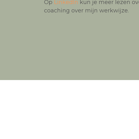
Op
LinkedIn
kun je meer lezen ove
coaching over mijn werkwijze.