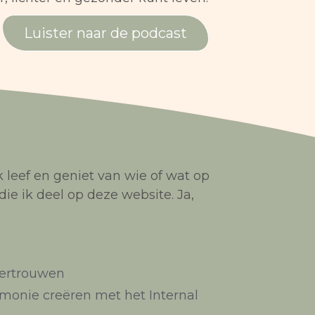
Luister naar de podcast
ik leef en geniet van wie of wat op
e ik deel op deze website. Ja,
vertrouwen
rmonie creëren met het Internal