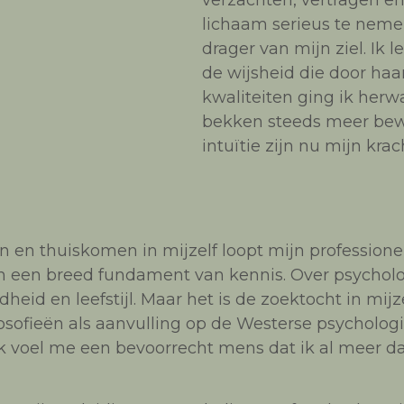
verzachten, vertragen en
lichaam serieus te neme
drager van mijn ziel. Ik 
de wijsheid die door haa
kwaliteiten ging ik herw
bekken steeds meer bewo
intuïtie zijn nu mijn krac
jn en thuiskomen in mijzelf loopt mijn professione
en een breed fundament van kennis. Over psychol
eid en leefstijl. Maar het is de zoektocht in mijze
sofieën als aanvulling op de Westerse psychologi
Ik voel me een bevoorrecht mens dat ik al meer 