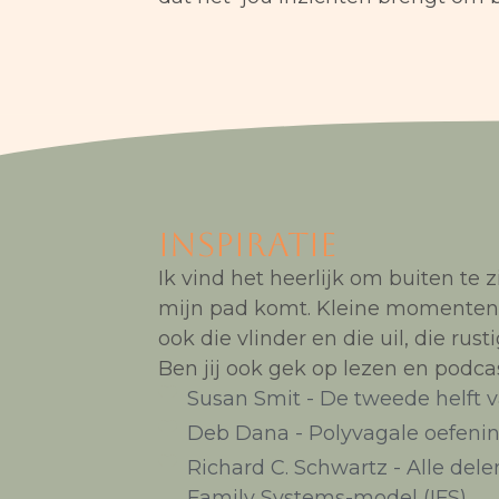
inspiratie
Ik vind het heerlijk om buiten te z
mijn pad komt. Kleine momenten v
ook die vlinder en die uil, die rust
Ben jij ook gek op lezen en podca
Susan Smit - De tweede helft v
Deb Dana - Polyvagale oefenin
Richard C. Schwartz - Alle del
Family Systems-model (IFS)