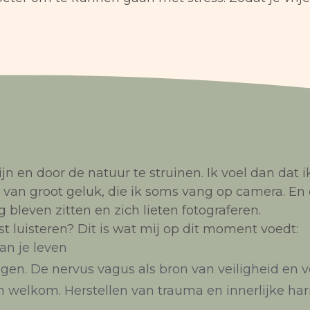
ijn en door de natuur te struinen. Ik voel dan dat 
an groot geluk, die ik soms vang op camera. En di
ig bleven zitten en zich lieten fotograferen.
st luisteren? Dit is wat mij op dit moment voedt:
an je leven
gen. De nervus vagus als bron van veiligheid en 
en welkom. Herstellen van trauma en innerlijke ha