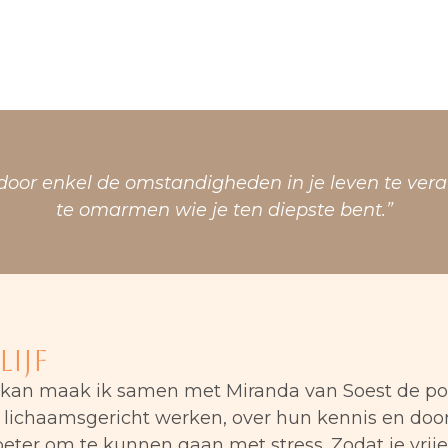
door enkel de omstandigheden in je leven te ver
te omarmen wie je ten diepste bent.”
ijf
 kan maak ik samen met Miranda van Soest de po
ok lichaamsgericht werken, over hun kennis en do
eter om te kunnen gaan met stress. Zodat je vrijer