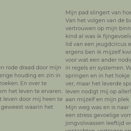
Mijn pad slingert van hoe
Van het volgen van de 
vertrouwen op mijn binn
kind al was ik fijngevoe
lid van een jeugdcircus
ergens ben ik mijzelf kw
voor wat een ander nodig
en rode draad door mijn
in regels en systemen. 
erige houding en zin in
springen en in het hokje
rzoeken. En over te
ver, maar het leverde spa
om het leven te ervaren.
leven nodigt mij op aller
t leven door mij heen te
aan mijzelf en mijn plek
s geweest waarin het
Mijn weg was en is naar
een stress gevoelige vo
jongvolwassen leeftijd w