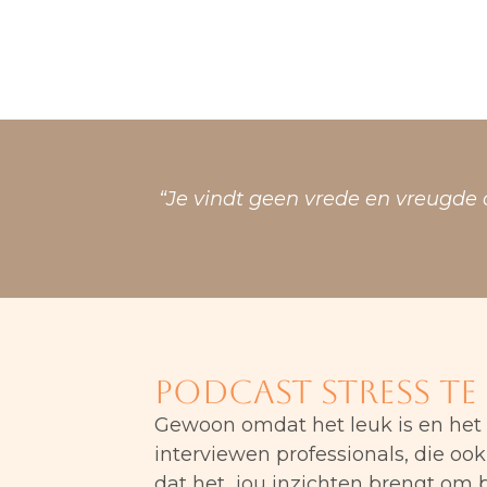
“Je vindt geen vrede en vreugde 
Podcast stress te l
Gewoon omdat het leuk is en het
interviewen professionals, die o
dat het jou inzichten brengt om b